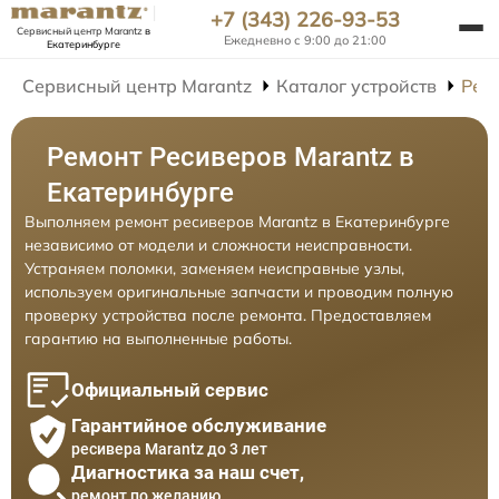
+7 (343) 226-93-53
Сервисный центр Marantz
в
Ежедневно с 9:00 до 21:00
Екатеринбурге
Сервисный центр Marantz
Каталог устройств
Рем
Ремонт Ресиверов Marantz в
Екатеринбурге
Выполняем ремонт ресиверов Marantz в Екатеринбурге
независимо от модели и сложности неисправности.
Устраняем поломки, заменяем неисправные узлы,
используем оригинальные запчасти и проводим полную
проверку устройства после ремонта. Предоставляем
гарантию на выполненные работы.
Официальный сервис
Гарантийное обслуживание
ресивера Marantz до 3 лет
Диагностика за наш счет,
ремонт по желанию